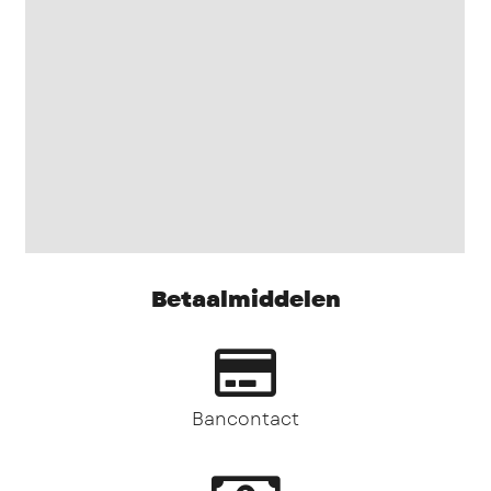
Betaalmiddelen
Bancontact