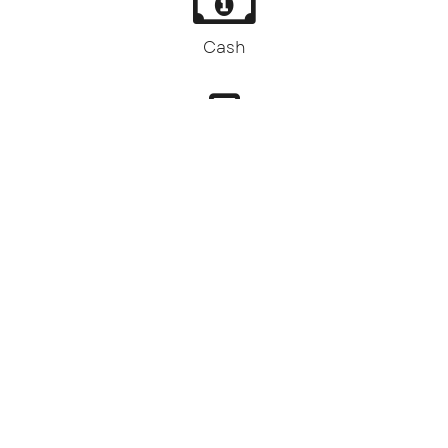
Cash
Bank-app
Kings & Queens —
Morgen nog mooier
dan gisteren!